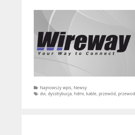
Kategorie
Najnowszy wpis
,
Newsy
Tagi
dvi
,
dysstrybucja
,
hdmi
,
kable
,
przewód
,
przewod