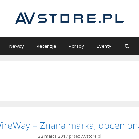
S
Newsy
Recenzje
Porady
Eventy
ireWay – Znana marka, docenion
22 marca 2017
przez
AVstore.pl