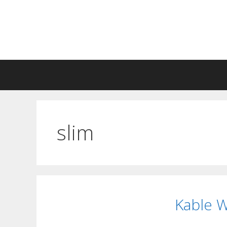
Przeskocz
do
treści
slim
Kable W