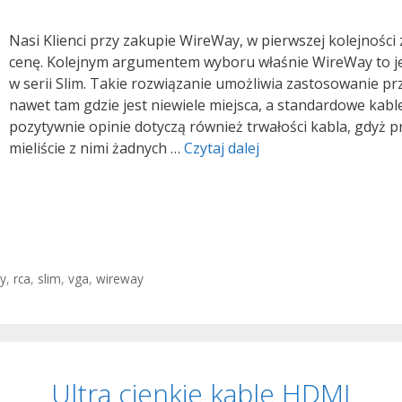
Nasi Klienci przy zakupie WireWay, w pierwszej kolejności
cenę. Kolejnym argumentem wyboru właśnie WireWay to jeg
w serii Slim. Takie rozwiązanie umożliwia zastosowanie p
nawet tam gdzie jest niewiele miejsca, a standardowe ka
pozytywnie opinie dotyczą również trwałości kabla, gdyż prz
Kable
mieliście z nimi żadnych …
Czytaj dalej
WireWay
–
Znana
marka,
doceniona
jakość
y
,
rca
,
slim
,
vga
,
wireway
Ultra cienkie kable HDMI