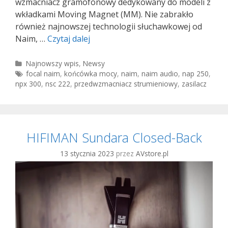
wzmacniacz gramofonowy dedykowany do modeli z
wkładkami Moving Magnet (MM). Nie zabrakło
również najnowszej technologii słuchawkowej od
Naim
Naim, …
Czytaj dalej
Classic
NSC
Kategorie
Najnowszy wpis
,
Newsy
Tagi
focal naim
,
końcówka mocy
,
naim
,
naim audio
,
nap 250
,
222,
npx 300
,
nsc 222
,
przedwzmacniacz strumieniowy
,
zasilacz
NAP
250,
NPX
300
HIFIMAN Sundara Closed-Back
13 stycznia 2023
przez
AVstore.pl