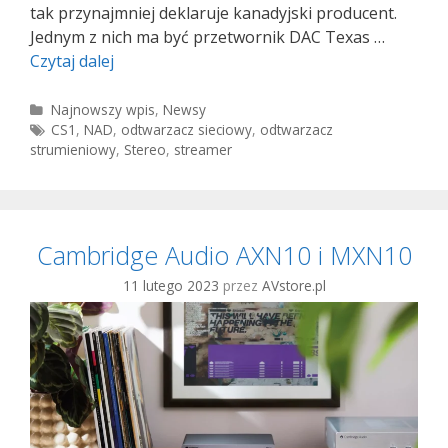
tak przynajmniej deklaruje kanadyjski producent.
Jednym z nich ma być przetwornik DAC Texas …
NAD
Czytaj dalej
CS1
Kategorie
Najnowszy wpis
,
Newsy
Tagi
CS1
,
NAD
,
odtwarzacz sieciowy
,
odtwarzacz
strumieniowy
,
Stereo
,
streamer
Cambridge Audio AXN10 i MXN10
11 lutego 2023
przez
AVstore.pl