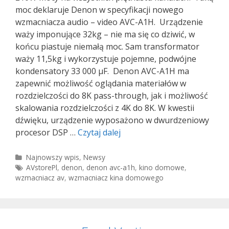
moc deklaruje Denon w specyfikacji nowego
wzmacniacza audio – video AVC-A1H. Urządzenie
waży imponujące 32kg – nie ma się co dziwić, w
końcu piastuje niemałą moc. Sam transformator
waży 11,5kg i wykorzystuje pojemne, podwójne
kondensatory 33 000 μF. Denon AVC-A1H ma
zapewnić możliwość oglądania materiałów w
rozdzielczości do 8K pass-through, jak i możliwość
skalowania rozdzielczości z 4K do 8K. W kwestii
dźwięku, urządzenie wyposażono w dwurdzeniowy
Denon
procesor DSP …
Czytaj dalej
AVC-
A1H
Kategorie
Najnowszy wpis
,
Newsy
Tagi
AVstorePl
,
denon
,
denon avc-a1h
,
kino domowe
,
wzmacniacz av
,
wzmacniacz kina domowego