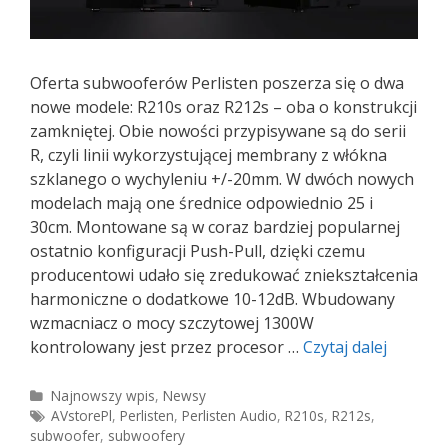
Oferta subwooferów Perlisten poszerza się o dwa
nowe modele: R210s oraz R212s – oba o konstrukcji
zamkniętej. Obie nowości przypisywane są do serii
R, czyli linii wykorzystującej membrany z włókna
szklanego o wychyleniu +/-20mm. W dwóch nowych
modelach mają one średnice odpowiednio 25 i
30cm. Montowane są w coraz bardziej popularnej
ostatnio konfiguracji Push-Pull, dzięki czemu
producentowi udało się zredukować zniekształcenia
harmoniczne o dodatkowe 10-12dB. Wbudowany
wzmacniacz o mocy szczytowej 1300W
Perliste
kontrolowany jest przez procesor …
Czytaj dalej
Audio
R210s
Kategorie
Najnowszy wpis
,
Newsy
Tagi
AVstorePl
,
Perlisten
,
Perlisten Audio
,
R210s
,
R212s
,
i
subwoofer
,
subwoofery
R212s