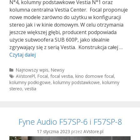
N°4, kolumny podstawkowe Vestia N°1 oraz
kolumna centralna Vestia Center. Focal proponuje
nowe modele zarówno do użytku w konfiguracji
stereo jak i w kinie domowym. W celu otrzymania
jeszcze większej głębi, producent podpowiada
użycie subwoofera SUB 600P, jako idealnie
zgrywający się z serią Vestia. Konstrukcja całej …
Focal
Czytaj dalej
Vestia
Kategorie
Najnowszy wpis
,
Newsy
Tagi
AVstorePl
,
Focal
,
focal vestia
,
kino domowe focal
,
kolumny podłogowe
,
kolumny podstawkowe
,
kolumny
stereo
,
vestia
Fyne Audio F57SP-6 i F57SP-8
17 stycznia 2023
przez
AVstore.pl