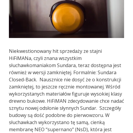
Niekwestionowany hit sprzedaży ze stajni
HiFiMANa, czyli znana wszystkim
słuchawkomaniakom Sundara, teraz dostępna jest
również w wersji zamkniętej. Formalnie: Sundara
Closed-Back. Nausznice nie dosyć że o konstrukcji
zamkniętej, to jeszcze ręcznie montowanej. Wśród
wykorzystanych materiałów figuruje wysokiej klasy
drewno bukowe. HiFiMAN zdecydowanie chce nadać
sznytu nowej odsłonie słynnych Sundar. Szczegóły
budowy są dość podobne do pierwowzoru. W
słuchawkach wykorzystano tę samą, cienką
membranę NEO “supernano” (NsD), która jest