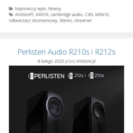
Audio
AXN10
Kategorie
Najnowszy wpis
,
Newsy
Tagi
AVstorePl
,
AXN10
,
cambridge audio
,
CXN
,
MXN10
,
i
odtwarzacz strumieniowy
,
Stereo
,
streamer
MXN10
Perlisten Audio R210s i R212s
8 lutego 2023
przez
AVstore.pl