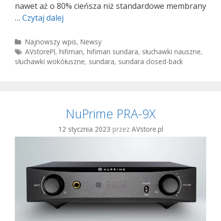
nawet aż o 80% cieńsza niż standardowe membrany
HIFIMAN
…
Czytaj dalej
Sundara
Closed-
Kategorie
Najnowszy wpis
,
Newsy
Tagi
AVstorePl
,
hifiman
,
hifiman sundara
,
słuchawki nauszne
,
Back
słuchawki wokółuszne
,
sundara
,
sundara closed-back
NuPrime PRA-9X
12 stycznia 2023
przez
AVstore.pl