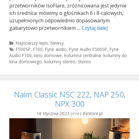
przetworników IsoFlare, zróżnicowana jest jedynie
ich średnica: mówimy o głośnikach 6 i 8-calowych,
uzupełnionych odpowiednio dopasowanym
Fyne
gabarytowo przetwornikiem …
Czytaj dalej
Audio
F57SP-
Kategorie
Najnowszy wpis
,
Newsy
Tagi
F500SP
,
F700
,
Fyne audio
,
Fyne Audio F500SP
,
Fyne
6
Audio F700
,
kino domowe
,
kolumna centralna
,
kolumny do
i
kina domowego
,
kolumny stereo
,
Stereo
F57SP-
8
Naim Classic NSC 222, NAP 250,
NPX 300
16 stycznia 2023
przez
AVstore.pl