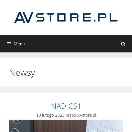
Przeskocz
do
treści
Menu
Newsy
NAD CS1
13 lutego 2023
przez
AVstore.pl