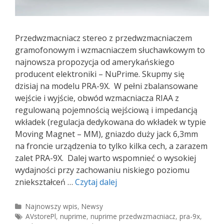
Przedwzmacniacz stereo z przedwzmacniaczem
gramofonowym i wzmacniaczem słuchawkowym to
najnowsza propozycja od amerykańskiego
producent elektroniki – NuPrime. Skupmy się
dzisiaj na modelu PRA-9X. W pełni zbalansowane
wejście i wyjście, obwód wzmacniacza RIAA z
regulowaną pojemnością wejściową i impedancją
wkładek (regulacja dedykowana do wkładek w typie
Moving Magnet – MM), gniazdo duży jack 6,3mm
na froncie urządzenia to tylko kilka cech, a zarazem
zalet PRA-9X. Dalej warto wspomnieć o wysokiej
wydajności przy zachowaniu niskiego poziomu
NuPrime
zniekształceń …
Czytaj dalej
PRA-
9X
Kategorie
Najnowszy wpis
,
Newsy
Tagi
AVstorePl
,
nuprime
,
nuprime przedwzmacniacz
,
pra-9x
,