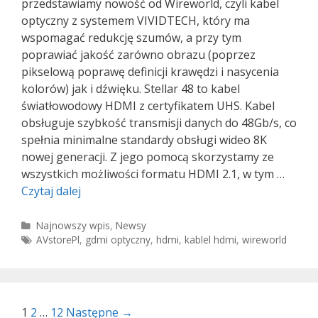
przedstawiamy nowość od Wireworld, czyli kabel
optyczny z systemem VIVIDTECH, który ma
wspomagać redukcję szumów, a przy tym
poprawiać jakość zarówno obrazu (poprzez
pikselową poprawę definicji krawędzi i nasycenia
kolorów) jak i dźwięku. Stellar 48 to kabel
światłowodowy HDMI z certyfikatem UHS. Kabel
obsługuje szybkość transmisji danych do 48Gb/s, co
spełnia minimalne standardy obsługi wideo 8K
nowej generacji. Z jego pomocą skorzystamy ze
wszystkich możliwości formatu HDMI 2.1, w tym …
Wireworld
Czytaj dalej
Stellar
48
Kategorie
Najnowszy wpis
,
Newsy
Tagi
AVstorePl
,
gdmi optyczny
,
hdmi
,
kablel hdmi
,
wireworld
Zobacz
1
2
…
12
Następne →