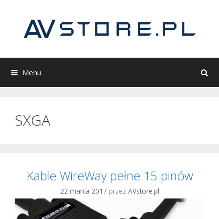
Przeskocz
do
treści
Menu
SXGA
Kable WireWay pełne 15 pinów
22 marca 2017
przez
AVstore.pl