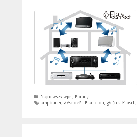
Kategorie
Najnowszy wpis
,
Porady
Tagi
amplituner
,
AVstorePl
,
Bluetooth
,
głośnik
,
Klipsch