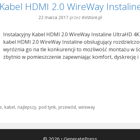
y Kabel HDMI 2.0 WireWay Instalin
z
Do
22 marca 2017
przez
AVstore.pl
At
Instalacyjny Kabel HDMI 2.0 WireWay Instaline UltraHD 4K
kabel HDMI 2.0 WireWay Instaline obsługujący rozdzielczoś
wyróżnia go na tle konkurencji to możliwość montażu w ścia
zbytnio w pomieszczenie zapewniając komfort, dyskrecję i 
ne
,
kabel
,
najlepszy
,
pod tynk
,
przewód
,
wireway
© 2026
•
GeneratePress