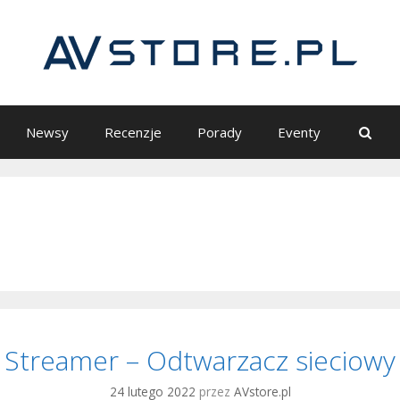
S
Newsy
Recenzje
Porady
Eventy
Streamer – Odtwarzacz sieciowy
24 lutego 2022
przez
AVstore.pl