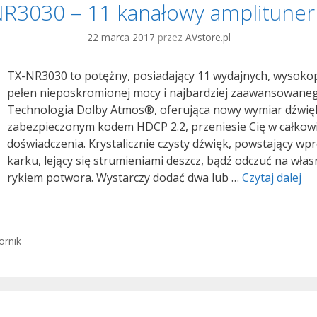
R3030 – 11 kanałowy amplituner
22 marca 2017
przez
AVstore.pl
TX-NR3030 to potężny, posiadający 11 wydajnych, wysok
pełen nieposkromionej mocy i najbardziej zaawansowaneg
Technologia Dolby Atmos®, oferująca nowy wymiar dźwię
zabezpieczonym kodem HDCP 2.2, przeniesie Cię w całkow
doświadczenia. Krystalicznie czysty dźwięk, powstający wp
karku, lejący się strumieniami deszcz, bądź odczuć na wła
No
rykiem potwora. Wystarczy dodać dwa lub …
Czytaj dalej
On
TX
NR
ornik
–
11
ka
am
A/