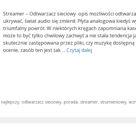
Streamer – Odtwarzacz sieciowy opis możliwości odtwarzan
ukrywać, świat audio się zmienił. Płyta analogowa kiedyś 
triumfalny powrót. W niektórych kręgach zapomniana ka
może to być tylko chwilowy zachwyt a nie stała tendencja j
skutecznie zastępowana przez pliki, czy muzykę dostępną
Streamer
ocenie, zasób ten jest tak …
Czytaj dalej
–
Odtwarzacz
sieciowy
,
najlepszy
,
odtwarzacz sieciowy
,
porada
,
streamer
,
strumieniowy
,
wzm