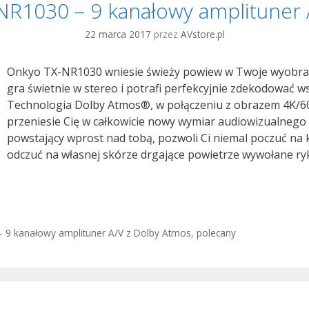
R1030 – 9 kanałowy amplituner
22 marca 2017
przez
AVstore.pl
Onkyo TX-NR1030 wniesie świeży powiew w Twoje wyobraże
gra świetnie w stereo i potrafi perfekcyjnie zdekodować ws
Technologia Dolby Atmos®, w połączeniu z obrazem 4K/
przeniesie Cię w całkowicie nowy wymiar audiowizualnego d
powstający wprost nad tobą, pozwoli Ci niemal poczuć na k
odczuć na własnej skórze drgające powietrze wywołane r
 9 kanałowy amplituner A/V z Dolby Atmos
,
polecany