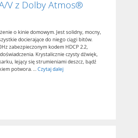
 A/V z Dolby Atmos®
nie o kinie domowym. Jest solidny, mocny,
zystkie docierające do niego ciągi bitów.
60Hz zabezpieczonym kodem HDCP 2.2,
oświadczenia. Krystalicznie czysty dźwięk,
arku, lejący się strumieniami deszcz, bądź
Nowość!
ykiem potwora. …
Czytaj dalej
Onkyo
TX-
NR1030
–
9
kanałowy
amplituner
A/V
z