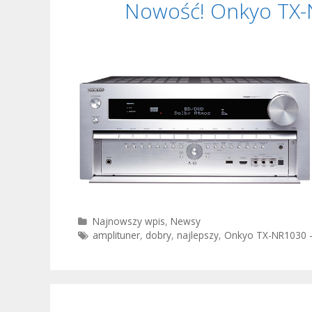
Nowość! Onkyo TX-N
Kategorie
Najnowszy wpis
,
Newsy
Tagi
amplituner
,
dobry
,
najlepszy
,
Onkyo TX-NR1030 –