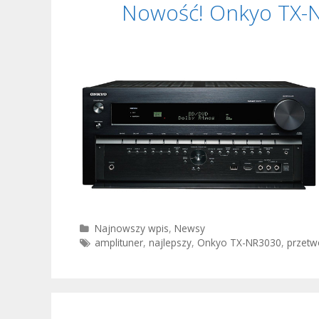
Nowość! Onkyo TX-N
Kategorie
Najnowszy wpis
,
Newsy
Tagi
amplituner
,
najlepszy
,
Onkyo TX-NR3030
,
przetw