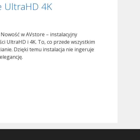
e UltraHD 4K
lby
mos®
 Nowość w AVstore – instalacyjny
ci UltraHD i 4K. To, co przede wszystkim
nie. Dzięki temu instalacja nie ingeruje
elegancję.