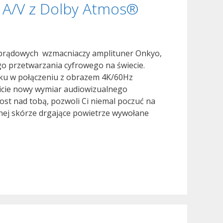
 A/V z Dolby Atmos®
Dolby
Atmos®
oprądowych wzmacniaczy amplituner Onkyo,
o przetwarzania cyfrowego na świecie.
ku w połączeniu z obrazem 4K/60Hz
icie nowy wymiar audiowizualnego
rost nad tobą, pozwoli Ci niemal poczuć na
snej skórze drgające powietrze wywołane
wość!
kyo
-
3030
nałowy
plituner
V