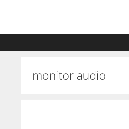
Przeskocz
do
treści
monitor audio