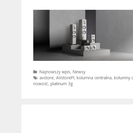
Kategorie
Najnowszy wpis
,
Newsy
Tagi
avstore
,
AVstorePl
,
kolumna centralna
,
kolumny 
nowość
,
platinum 3g