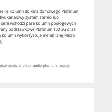
ą serię kolumn do kina domowego Platinum
ć dwukanałowy system stereo lub
 serii wchodzi para kolumn podłogowych
lumny podstawkowe Platinum 100 3G oraz
ch kolumn wykorzystuje membranę Micro
Monitor
ej
Audio
Platinum
3G
itor audio
,
monitor audio platinum
,
newsy
,