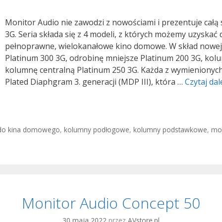
Monitor Audio nie zawodzi z nowościami i prezentuje cał
3G. Seria składa się z 4 modeli, z których możemy uzyska
pełnoprawne, wielokanałowe kino domowe. W skład nowej
Platinum 300 3G, odrobinę mniejsze Platinum 200 3G, ko
kolumnę centralną Platinum 250 3G. Każda z wymieniony
Plated Diaphgram 3. generacji (MDP III), która …
Czytaj dal
do kina domowego
,
kolumny podłogowe
,
kolumny podstawkowe
,
mon
Monitor Audio Concept 50
30 maja 2022
przez
AVstore.pl