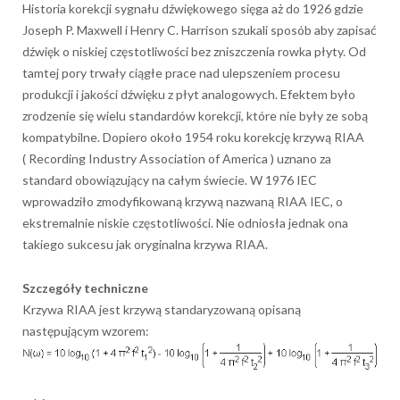
Historia korekcji sygnału dźwiękowego sięga aż do 1926 gdzie
Joseph P. Maxwell i Henry C. Harrison szukali sposób aby zapisać
dźwięk o niskiej częstotliwości bez zniszczenia rowka płyty. Od
tamtej pory trwały ciągłe prace nad ulepszeniem procesu
produkcji i jakości dźwięku z płyt analogowych. Efektem było
zrodzenie się wielu standardów korekcji, które nie były ze sobą
kompatybilne. Dopiero około 1954 roku korekcję krzywą RIAA
( Recording Industry Association of America ) uznano za
standard obowiązujący na całym świecie. W 1976 IEC
wprowadziło zmodyfikowaną krzywą nazwaną RIAA IEC, o
ekstremalnie niskie częstotliwości. Nie odniosła jednak ona
takiego sukcesu jak oryginalna krzywa RIAA.
Szczegóły techniczne
Krzywa RIAA jest krzywą standaryzowaną opisaną
następującym wzorem: