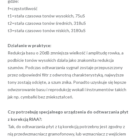
gdzie:
f=częstotliwość
t1=stała czasowa tonów wysokich, 75uS
t2=stała czasowa tonów średnich, 318uS
t3=stała czasowo tonów niskich, 3180uS
Działanie w praktyce:
Redukcja basu o 20dB zmniejsza wielkość i amplitudę rowka, a
podbicie tonów wysokich działa jako znakomita redukcja
szumów. Podczas odtwarzania sygnał zostaje przepuszczony
przez odpowiedni filtr z odwrotną charakterystyką, najwyższe
tony zostają odcięte, a szum znika. Ponadto uzyskuje się lepsze
odwzorowanie basu i reprodukcję wokali i instrumentów takich
jak np. cymbałki bez zniekształceń.
Czy potrzebuję specjalnego urządzenia do odtwarzania płyt
z korekcją RIAA?:
Tak, do odtwarzania płyt z tą korekcją potrzebny jest zgodny z
nią przedwzmacniacz gramofonowy, lub wzmacniacz z wejściem