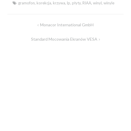
gramofon
,
korekcja
,
krzywa
,
lp
,
płyty
,
RIAA
,
winyl
,
winyle
Monacor International GmbH
Nawigacja
wpisu
Standard Mocowania Ekranów VESA