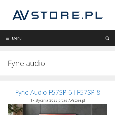
Przeskocz
do
treści
Menu
Fyne audio
Fyne Audio F57SP-6 i F57SP-8
17 stycznia 2023
przez
AVstore.pl