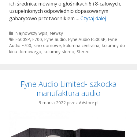
ich średnica: mówimy o głośnikach 6 i 8-calowych,
uzupełnionych odpowiednio dopasowanym
Fyne
gabarytowo przetwornikiem …
Czytaj dalej
Audio
F57SP-
Kategorie
Najnowszy wpis
,
Newsy
Tagi
F500SP
,
F700
,
Fyne audio
,
Fyne Audio F500SP
,
Fyne
6
Audio F700
,
kino domowe
,
kolumna centralna
,
kolumny do
i
kina domowego
,
kolumny stereo
,
Stereo
F57SP-
8
Fyne Audio Limited- szkocka
manufaktura audio
9 marca 2022
przez
AVstore.pl