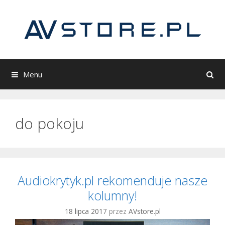
Przeskocz
do
treści
Menu
do pokoju
Audiokrytyk.pl rekomenduje nasze
kolumny!
18 lipca 2017
przez
AVstore.pl